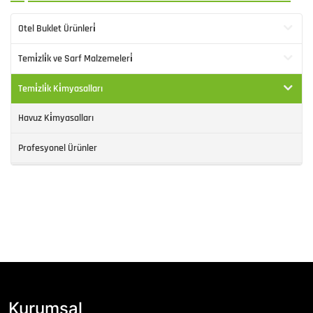
Otel Buklet Ürünleri̇
Temi̇zli̇k ve Sarf Malzemeleri̇
Temi̇zli̇k Ki̇myasalları
Havuz Ki̇myasalları
Profesyonel Ürünler
Kurumsal