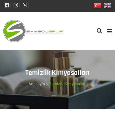
Temi̇zli̇k Ki̇myasalları
Anasayfa
Temi̇zli̇k Ki̇myasalları