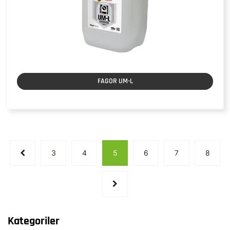
FAGOR UM-L
3
4
5
6
7
8
Kategoriler