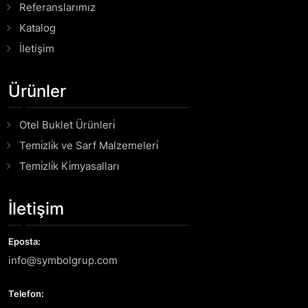
Referanslarımız
Katalog
İletişim
Ürünler
Otel Buklet Ürünleri̇
Temi̇zli̇k ve Sarf Malzemeleri̇
Temi̇zli̇k Ki̇myasalları
İletişim
Eposta:
info@symbolgrup.com
Telefon: