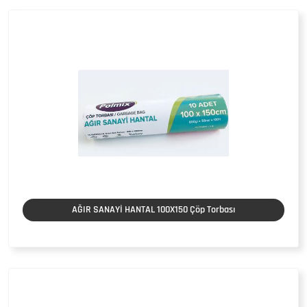
AĞIR SANAYİ HANTAL 100X150 Çöp Torbası