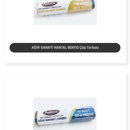
AĞIR SANAYİ HANTAL 80X110 Çöp Torbası