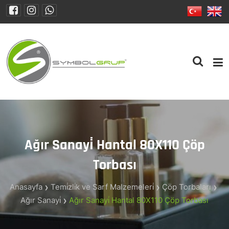
Ağır Sanayi̇ Hantal 80X110 Çöp
Torbası
Anasayfa
Temi̇zli̇k ve Sarf Malzemeleri̇
Çöp Torbaları
Ağır Sanayi̇
Ağır Sanayi̇ Hantal 80X110 Çöp Torbası